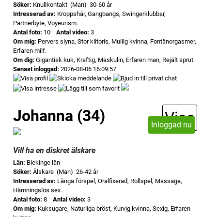
Söker:
Knullkontakt (Man) 30-60 år
Intresserad av:
Kroppshår, Gangbangs, Swingerklubbar,
Partnerbyte, Voyeurism.
Antal foto:
10
Antal video:
3
Om mig:
Pervers slyna, Stor klitoris, Mullig kvinna, Fontänorgasmer,
Erfaren milf.
Om dig:
Gigantisk kuk, Kraftig, Maskulin, Erfaren man, Rejält sprut.
Senast inloggad:
2026-08-06 16:09:57
Johanna (34)
Visa
Inloggad nu
Vill ha en diskret älskare
Län:
Blekinge län
Söker:
Älskare (Man) 26-42 år
Intresserad av:
Långa förspel, Oralfixerad, Rollspel, Massage,
Hämningslös sex.
Antal foto:
8
Antal video:
3
Om mig:
Kuksugare, Naturliga bröst, Kurvig kvinna, Sexig, Erfaren