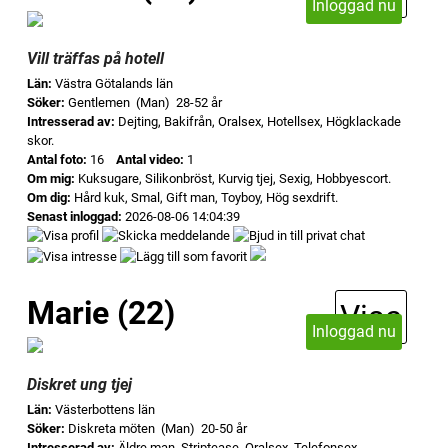
Inloggad nu
Vill träffas på hotell
Län:
Västra Götalands län
Söker:
Gentlemen (Man) 28-52 år
Intresserad av:
Dejting, Bakifrån, Oralsex, Hotellsex, Högklackade
skor.
Antal foto:
16
Antal video:
1
Om mig:
Kuksugare, Silikonbröst, Kurvig tjej, Sexig, Hobbyescort.
Om dig:
Hård kuk, Smal, Gift man, Toyboy, Hög sexdrift.
Senast inloggad:
2026-08-06 14:04:39
Marie (22)
Visa
Inloggad nu
Diskret ung tjej
Län:
Västerbottens län
Söker:
Diskreta möten (Man) 20-50 år
Intresserad av:
Äldre man, Striptease, Oralsex, Telefonsex,