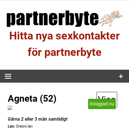
Hoppa
till
innehåll
Hitta nya sexkontakter
för partnerbyte
Agneta (52)
Visa
Inloggad nu
Gärna 2 eller 3 män samtidigt
Län:
Örebro län