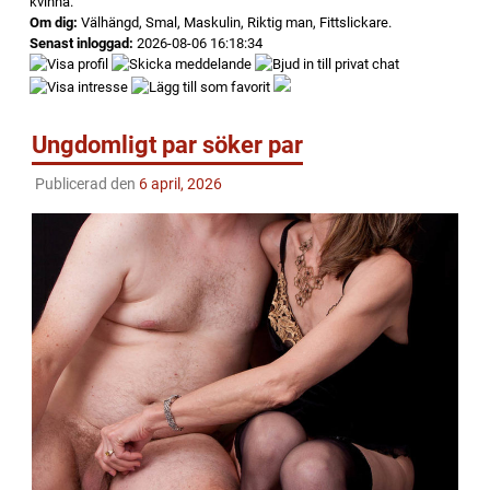
kvinna.
Om dig:
Välhängd, Smal, Maskulin, Riktig man, Fittslickare.
Senast inloggad:
2026-08-06 16:18:34
Ungdomligt par söker par
Publicerad den
6 april, 2026