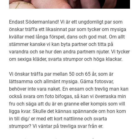
Endast Södermanland! Vi är ett ungdomligt par som
önskar träffa ett likasinnat par som tycker om mysiga
kvällar med långa förspel, dans och god mat. Om allt
stämmer kanske vi kan byta partner och titta på
varandra och se hur den andra partnern njuter. Vi tycker
om sexiga kläder, svarta strumpor och höga klackar.
Vi önskar träffa par mellan 50 och 65 år, som är
lättsamma och allmänt mysiga. Gärna fotosvar,
behöver inte vara naket. En ensam och trevlig man kan
också svara om foto bifogas, så kan vi överraska min
fru och säga att du är en granne eller kompis som vill
ligga kvar. Skulle det kännas spännande om hon kom
in till dig/ er med ett kort nattlinne och svarta
strumpor? Vi väntar på trevliga svar från er.