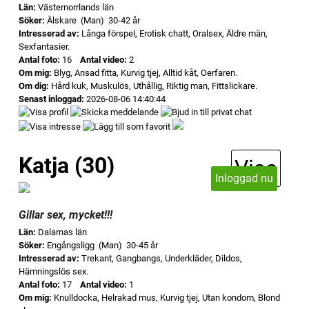
Län:
Västernorrlands län
Söker:
Älskare (Man) 30-42 år
Intresserad av:
Långa förspel, Erotisk chatt, Oralsex, Äldre män,
Sexfantasier.
Antal foto:
16
Antal video:
2
Om mig:
Blyg, Ansad fitta, Kurvig tjej, Alltid kåt, Oerfaren.
Om dig:
Hård kuk, Muskulös, Uthållig, Riktig man, Fittslickare.
Senast inloggad:
2026-08-06 14:40:44
Katja (30)
Visa
Inloggad nu
Gillar sex, mycket!!!
Län:
Dalarnas län
Söker:
Engångsligg (Man) 30-45 år
Intresserad av:
Trekant, Gangbangs, Underkläder, Dildos,
Hämningslös sex.
Antal foto:
17
Antal video:
1
Om mig:
Knulldocka, Helrakad mus, Kurvig tjej, Utan kondom, Blond