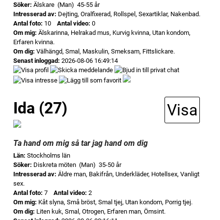
Söker:
Älskare (Man) 45-55 år
Intresserad av:
Dejting, Oralfixerad, Rollspel, Sexartiklar, Nakenbad.
Antal foto:
10
Antal video:
0
Om mig:
Älskarinna, Helrakad mus, Kurvig kvinna, Utan kondom,
Erfaren kvinna.
Om dig:
Välhängd, Smal, Maskulin, Smeksam, Fittslickare.
Senast inloggad:
2026-08-06 16:49:14
Ida (27)
Visa
Ta hand om mig så tar jag hand om dig
Län:
Stockholms län
Söker:
Diskreta möten (Man) 35-50 år
Intresserad av:
Äldre man, Bakifrån, Underkläder, Hotellsex, Vanligt
sex.
Antal foto:
7
Antal video:
2
Om mig:
Kåt slyna, Små bröst, Smal tjej, Utan kondom, Porrig tjej.
Om dig:
Liten kuk, Smal, Otrogen, Erfaren man, Ömsint.