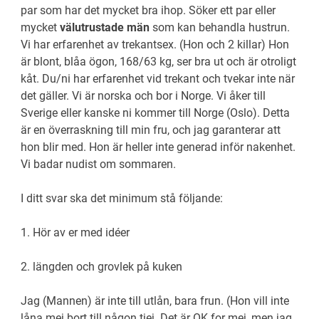
par som har det mycket bra ihop. Söker ett par eller
mycket
välutrustade män
som kan behandla hustrun.
Vi har erfarenhet av trekantsex. (Hon och 2 killar) Hon
är blont, blåa ögon, 168/63 kg, ser bra ut och är otroligt
kåt. Du/ni har erfarenhet vid trekant och tvekar inte när
det gäller. Vi är norska och bor i Norge. Vi åker till
Sverige eller kanske ni kommer till Norge (Oslo). Detta
är en överraskning till min fru, och jag garanterar att
hon blir med. Hon är heller inte generad inför nakenhet.
Vi badar nudist om sommaren.
I ditt svar ska det minimum stå följande:
1. Hör av er med idéer
2. längden och grovlek på kuken
Jag (Mannen) är inte till utlån, bara frun. (Hon vill inte
låna mej bort till någon tjej. Det är OK for mej, men jag