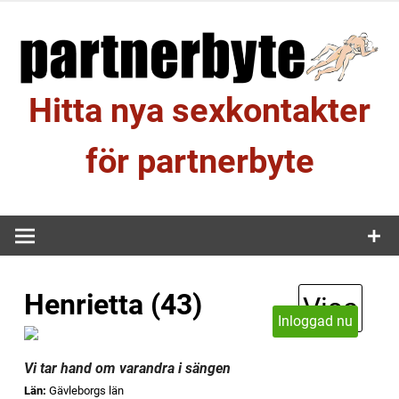
Hoppa
till
innehåll
Hitta nya sexkontakter
för partnerbyte
Henrietta (43)
Visa
Inloggad nu
Vi tar hand om varandra i sängen
Län:
Gävleborgs län